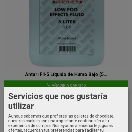
Antari Fll-5 Líquido de Humo Bajo (5...
AÑADIR A CARRITO
Servicios que nos gustaría
35,00 €
utilizar
Aunque sabemos que prefieres las galletas de chocolate,
nuestras cookies son una importante contribución a tu
Agotado
experiencia de compra. Nos ayudan a enseñarte jugosas
ofertas, recuerdan tus preferencias para facilitar tu