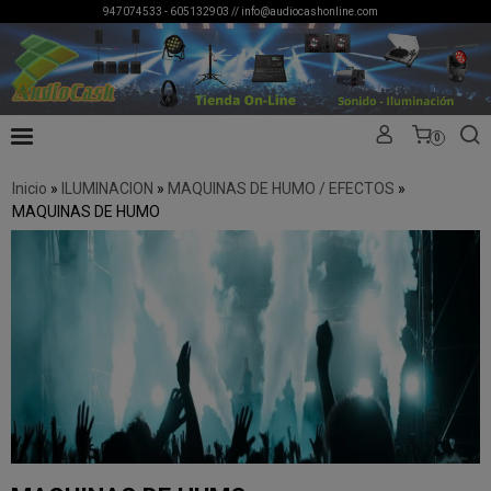
947074533 - 605132903 //
info@audiocashonline.com
0
Inicio
»
ILUMINACION
»
MAQUINAS DE HUMO / EFECTOS
»
MAQUINAS DE HUMO