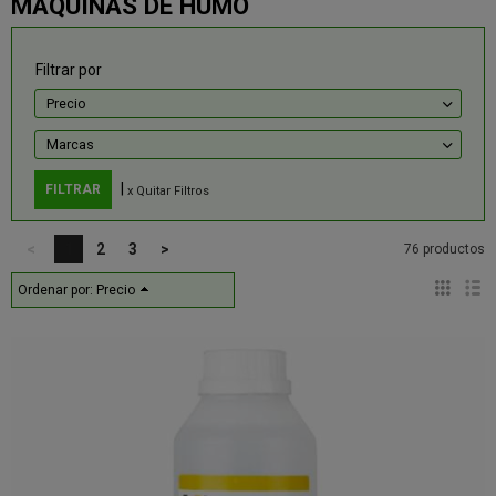
MAQUINAS DE HUMO
Filtrar por
Precio
Marcas
|
x Quitar Filtros
<
1
2
3
>
76 productos
Ordenar por:
Precio