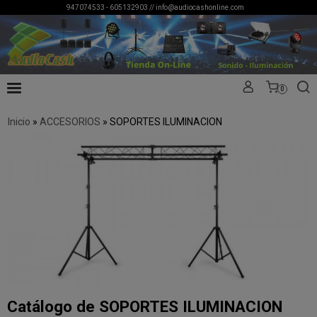
947074533 - 605132903 //
info@audiocashonline.com
0
Inicio
»
ACCESORIOS
»
SOPORTES ILUMINACION
Catálogo de SOPORTES ILUMINACION