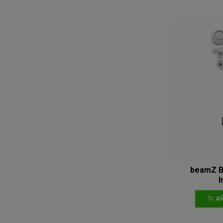
beamZ B
I
AÑ