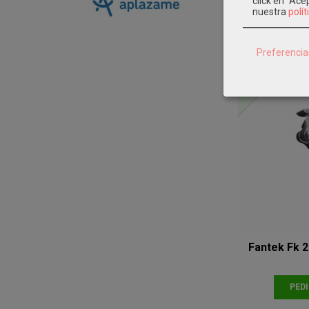
click en "Ac
nuestra
polít
Preferencia
Agotado
Fantek Fk 2
PED