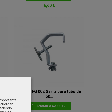
6,60 €
o de
Fantek FG 002 Garra para tubo de
50...
 importante
recuerdan
AÑADIR A CARRITO
Haciendo