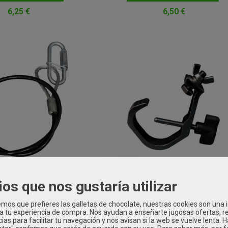
6,25 €
6,50 €
ios que nos gustaría utilizar
ridad Acero FKS 4100B
Fantek Fk 300B Garra para tub
4...
50...
os que prefieres las galletas de chocolate, nuestras cookies son una
 a tu experiencia de compra. Nos ayudan a enseñarte jugosas ofertas, 
ADIR A CARRITO
AÑADIR A CARRITO
ias para facilitar tu navegación y nos avisan si la web se vuelve lenta. 