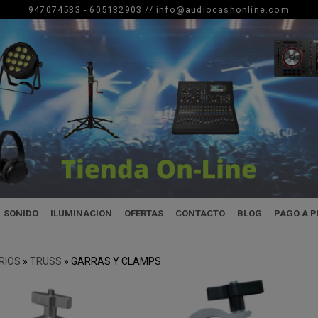
947074533 - 605132903 //
info@audiocashonline.com
SONIDO
ILUMINACION
OFERTAS
CONTACTO
BLOG
PAGO A 
RIOS
»
TRUSS
»
GARRAS Y CLAMPS