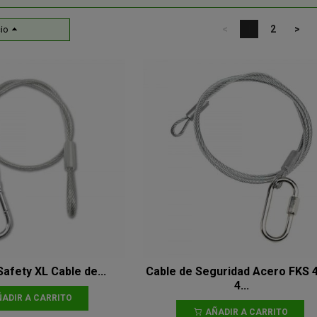
<
1
2
>
io
afety XL Cable de...
Cable de Seguridad Acero FKS 
4...
ADIR A CARRITO
AÑADIR A CARRITO