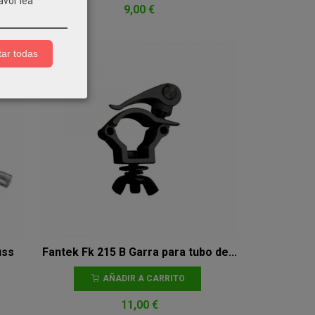
avor lea
9,00 €
ar todas
uss
Fantek Fk 215 B Garra para tubo de...
AÑADIR A CARRITO
11,00 €