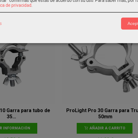
eptar" confirmas que estás de acuerdo con su uso.
Para saber más, por f
6,75 €
7,20 €
ica de privacidad
.
s
Acept
10 Garra para tubo de
ProLight Pro 30 Garra para Tr
35...
50mm
IR INFORMACIÓN
AÑADIR A CARRITO