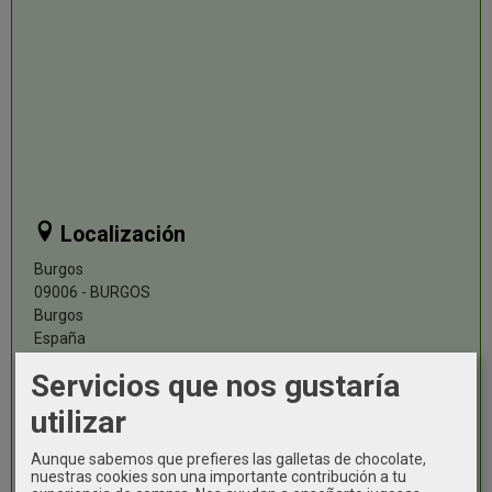
Localización
Burgos
09006 - BURGOS
Burgos
España
Servicios que nos gustaría
Contacto
utilizar
Email:
info@audiocashonline.com
Teléfono:
+34947074533
Aunque sabemos que prefieres las galletas de chocolate,
Móvil:
+34605132903
nuestras cookies son una importante contribución a tu