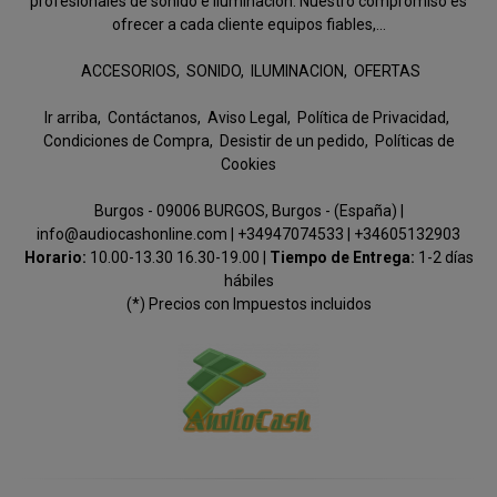
profesionales de sonido e iluminación. Nuestro compromiso es
ofrecer a cada cliente equipos fiables,...
ACCESORIOS
SONIDO
ILUMINACION
OFERTAS
Ir arriba
Contáctanos
Aviso Legal
Política de Privacidad
Condiciones de Compra
Desistir de un pedido
Políticas de
Cookies
Burgos - 09006 BURGOS, Burgos - (España) |
info@audiocashonline.com |
+34947074533
|
+34605132903
Horario:
10.00-13.30 16.30-19.00 |
Tiempo de Entrega:
1-2 días
hábiles
(*) Precios con Impuestos incluidos