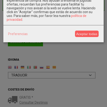
experiencia de compra. Nos ayudan a enseñarte jugosas
Horario:
10.00-13.30 16.30-19.00
ofertas, recuerdan tus preferencias para facilitar tu
Tiempo de Entrega:
1-2 días hábiles
navegación y nos avisan si la web se vuelve lenta. Haciendo
click en "Aceptar" confirmas que estás de acuerdo con su
uso.
Para saber más, por favor lea nuestra
política de
privacidad
.
MARCAS
Preferencias
Aceptar todas
IDIOMA
COSTES DE ENVÍO
GRATIS *
Consultar Destinos