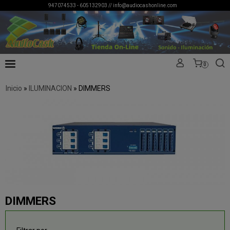
947074533 - 605132903 //
info@audiocashonline.com
0
Inicio
»
ILUMINACION
»
DIMMERS
DIMMERS