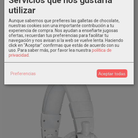
utilizar
Aunque sabemos que prefieres las galletas de chocolate,
nuestras cookies son una importante contribución a tu
Audio-Technica Ath-E50 Auriculares...
experiencia de compra. Nos ayudan a enseñarte jugosas
ofertas, recuerdan tus preferencias para facilitar tu
navegación y nos avisan si la web se vuelve lenta. Haciendo
AÑADIR A CARRITO
click en "Aceptar" confirmas que estás de acuerdo con su
uso.
Para saber más, por favor lea nuestra
política de
162,00 €
privacidad
.
Preferencias
Aceptar todas