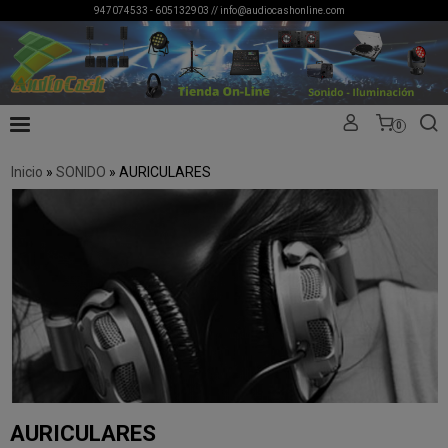
947074533 - 605132903 //
info@audiocashonline.com
0
Inicio
»
SONIDO
»
AURICULARES
AURICULARES