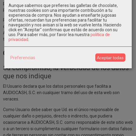
por error de El Vendedor, éste le será retirado y se le entregará el
Aunque sabemos que prefieres las galletas de chocolate,
producto correcto sin ningún cargo adicional para el comprador.
nuestras cookies son una importante contribución a tu
experiencia de compra. Nos ayudan a enseñarte jugosas
ofertas, recuerdan tus preferencias para facilitar tu
Para cualquier incidencia relacionada con la devolución de artículos
navegación y nos avisan si la web se vuelve lenta. Haciendo
de nuestra tienda puede contactar con nuestro Departamento de
click en "Aceptar" confirmas que estás de acuerdo con su
Atención al cliente vía email:
info@audiocashonline.com
o por
uso.
Para saber más, por favor lea nuestra
política de
teléfono 947074533.
privacidad
.
Obligaciones del Cliente
Preferencias
Aceptar todas
Su compromiso, la veracidad de los datos
que nos indique
El Usuario declara que los datos personales que facilita a
AUDIOCASH, S.C. en cualquier tramo del uso de esta web son
veraces.
Como Usuario debe saber que Ud. es el único responsable de
cualquier daño o perjuicio, directo o indirecto, que pudiera
ocasionarse a AUDIOCASH, S.C. como responsable de este sitio web
o a un tercero si cumplimenta cualquier formulario con datos falsos
o de terceras personas sin contar con su consentimiento previo