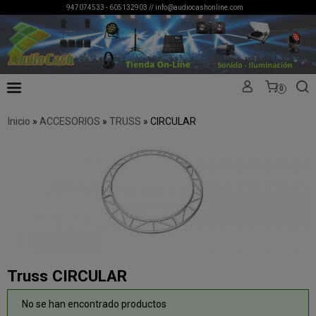
947074533 - 605132903 //
info@audiocashonline.com
0
Inicio
»
ACCESORIOS
»
TRUSS
»
CIRCULAR
Truss CIRCULAR
No se han encontrado productos