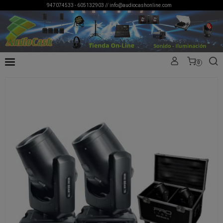
947074533 - 605132903 //
info@audiocashonline.com
0