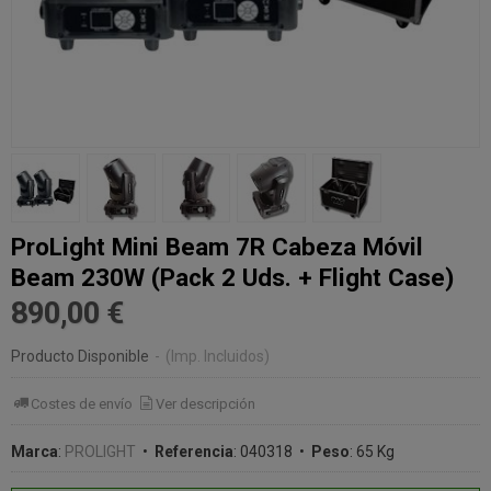
ProLight Mini Beam 7R Cabeza Móvil
Beam 230W (Pack 2 Uds. + Flight Case)
890,00 €
Producto Disponible
-
(Imp. Incluidos)
Costes de envío
Ver descripción
Marca
:
PROLIGHT
•
Referencia
:
040318
•
Peso
:
65 Kg