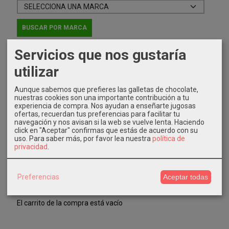
Servicios que nos gustaría
IDIOMA
utilizar
Aunque sabemos que prefieres las galletas de chocolate,
nuestras cookies son una importante contribución a tu
experiencia de compra. Nos ayudan a enseñarte jugosas
ofertas, recuerdan tus preferencias para facilitar tu
navegación y nos avisan si la web se vuelve lenta. Haciendo
COSTES DE ENVÍO
click en "Aceptar" confirmas que estás de acuerdo con su
uso.
Para saber más, por favor lea nuestra
política de
GRATIS *
privacidad
.
Consultar Destinos
Preferencias
Aceptar todas
TU CARRITO (0)
El carrito de la compra está vacío