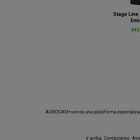
Stage Line
Emis
343
AUDIOCASH somos una plataforma especializada e
Ir arriba
Contáctanos
Avi