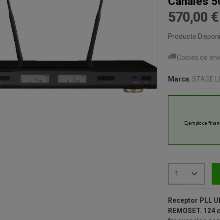
Canales 
570,00 
Producto Disponi
Costes de env
Marca
:
STAGE L
Receptor PLL UH
REMOSET.
124 canales en 6 grupos de canales. Rango de