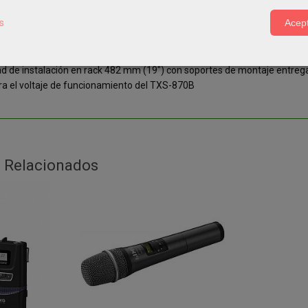
canal de recepción/grupo de recepción, nivel audio/nivel RF, silencio, bl
s
Acept
R para cada canal, sim.
ack 6,3 mm para señal mezclada, sim.
dad de instalación en rack 482 mm (19") con soportes de montaje entre
ra el voltaje de funcionamiento del TXS-870B
 Relacionados