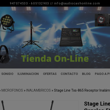
947074533 - 605132903 //
info@audiocashonline.com
SONIDO
ILUMINACION
OFERTAS
CONTACTO
BLOG
PAGO A 
»
MICROFONOS
»
INALAMBRICOS
»
Stage Line Txs-865 Receptor Inalá
Stage Lin