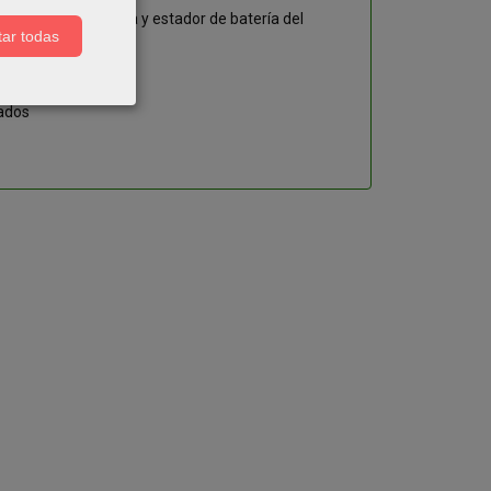
oqueo, antena activa y estador de batería del
ar todas
gados