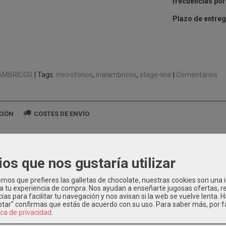
frecuencias po
Plazo de entreg
AMBRICOS
|
Tags:
microfonos
inalambricos
stage-line
|
Comentarios
CIÓN
COSTES DE ENVÍO
L UHF diversity de 2 canales,
con tecnología REMOSET.
les en 6 grupos de canales
ios que nos gustaría utilizar
 frecuencias portadoras 506-542 MHz
miento paralelo de hasta 20 canales
os que prefieres las galletas de chocolate, nuestras cookies son una
 a tu experiencia de compra. Nos ayudan a enseñarte jugosas ofertas, 
diversity con antenas móviles
ias para facilitar tu navegación y nos avisan si la web se vuelve lenta. 
de escaneo integrada
eptar" confirmas que estás de acuerdo con su uso.
Para saber más, por f
to squelch y noise squelch
ica de privacidad
.
r con conmutación de 2 vías