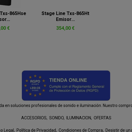
 Txs-865Hse
Stage Line Txs-865Ht
or...
Emisor...
,00 €
354,00 €
n soluciones profesionales de sonido e iluminación. Nuestro compromis
ACCESORIOS
SONIDO
ILUMINACION
OFERTAS
so Legal
Política de Privacidad
Condiciones de Compra
Desistir de un