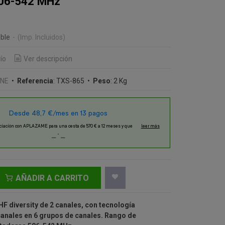
506-542 MHz
€
ble
-
(Imp. Incluidos)
ío
Ver descripción
INE
•
Referencia
:
TXS-865
•
Peso
:
2 Kg
AÑADIR A CARRITO
F diversity de 2 canales,
con tecnología