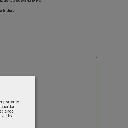
rtadoras 506-542 MHz
a 5 días
 importante
recuerdan
Haciendo
avor lea