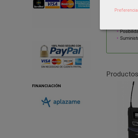
LCD para 
Preferencia
emisor
Salida XL
Salida j
Posibili
Suminist
Productos
FINANCIACIÓN