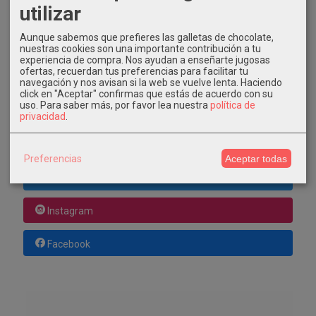
COSTES DE ENVÍO
utilizar
GRATIS *
Aunque sabemos que prefieres las galletas de chocolate,
Consultar Destinos
nuestras cookies son una importante contribución a tu
experiencia de compra. Nos ayudan a enseñarte jugosas
ofertas, recuerdan tus preferencias para facilitar tu
navegación y nos avisan si la web se vuelve lenta. Haciendo
TU CARRITO (0)
click en "Aceptar" confirmas que estás de acuerdo con su
uso.
Para saber más, por favor lea nuestra
política de
El carrito de la compra está vacío
privacidad
.
REDES SOCIALES
Preferencias
Aceptar todas
Twitter
Instagram
Facebook