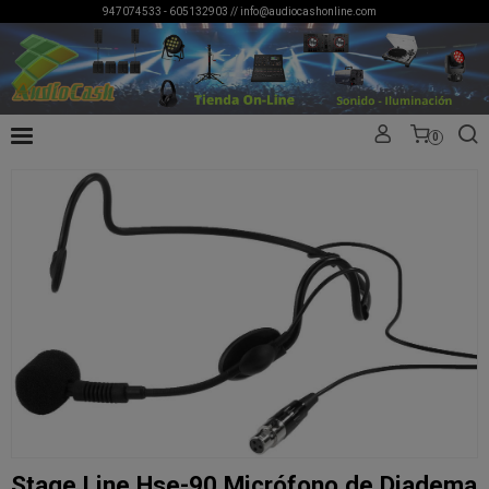
947074533 - 605132903 //
info@audiocashonline.com
0
Stage Line Hse-90 Micrófono de Diadema