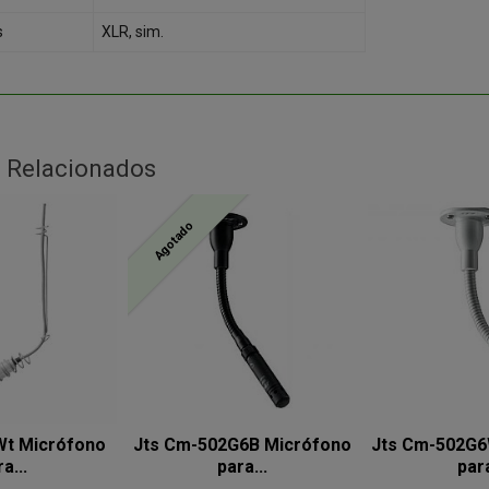
s
XLR, sim.
 Relacionados
Agotado
Wt Micrófono
Jts Cm-502G6B Micrófono
Jts Cm-502G6
a...
para...
para