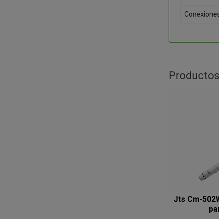
Conexione
Productos
Jts Cm-502
par