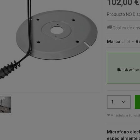
102,00 
Producto NO Dis
Costes de env
Marca
:
JTS
•
R
Añádelo a tu wish
Micrófono electret Overhead
especialmente para apli