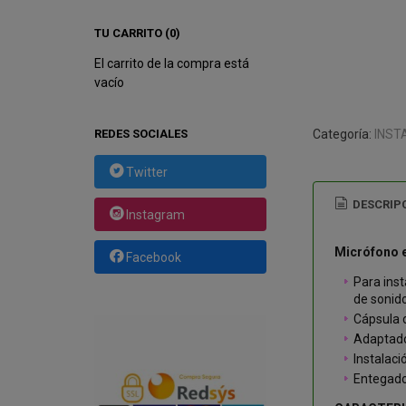
TU CARRITO (0)
El carrito de la compra está
vacío
REDES SOCIALES
Categoría:
INST
Twitter
DESCRIP
Instagram
Micrófono 
Facebook
Para inst
de sonido
Cápsula 
Adaptado
Instalaci
Entegado