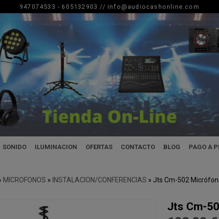
947074533 - 605132903 //
info@audiocashonline.com
SONIDO
ILUMINACION
OFERTAS
CONTACTO
BLOG
PAGO A 
»
MICROFONOS
»
INSTALACION/CONFERENCIAS
»
Jts Cm-502 Micrófono
Jts Cm-50