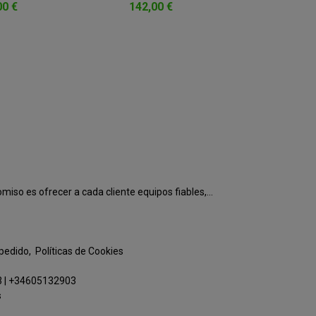
00 €
142,00 €
o es ofrecer a cada cliente equipos fiables,...
 pedido
Políticas de Cookies
3
|
+34605132903
s