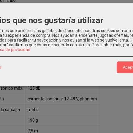
STICAS:
micrófono colgante overhead
ios que nos gustaría utilizar
transmisión
cable
os que prefieres las galletas de chocolate, nuestras cookies son una
ccional
supercardioíde
 a tu experiencia de compra. Nos ayudan a enseñarte jugosas ofertas, 
ias para facilitar tu navegación y nos avisan si la web se vuelve lenta. 
eptar" confirmas que estás de acuerdo con su uso.
Para saber más, por f
electret
ica de privacidad
.
rec. audio
100-18.000 Hz
a nominal
220 Ω
s
Acept
d
4 mV/Pa
l sonido máx.
125 dB
ón
corriente continuar 12-48 V, phantom
 la carcasa
metal
190 g
7,5 m