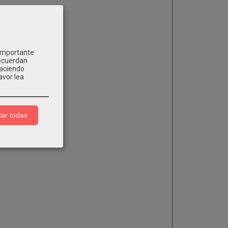
 importante
recuerdan
Haciendo
avor lea
ar todas