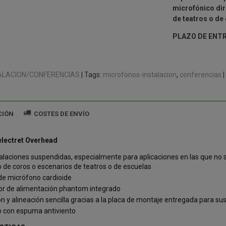
microfónico directo
de teatros o de
PLAZO DE ENTR
ALACION/CONFERENCIAS
|
Tags:
microfonos-instalacion
conferencias
|
CIÓN
COSTES DE ENVÍO
electret Overhead
alaciones suspendidas, especialmente para aplicaciones en las que no s
 de coros o escenarios de teatros o de escuelas
de micrófono cardioide
r de alimentación phantom integrado
ón y alineación sencilla gracias a la placa de montaje entregada para su
 con espuma antiviento