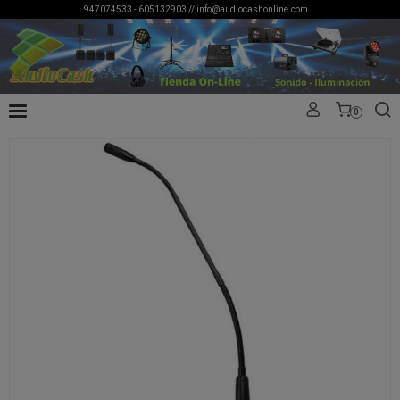
947074533 - 605132903 //
info@audiocashonline.com
0