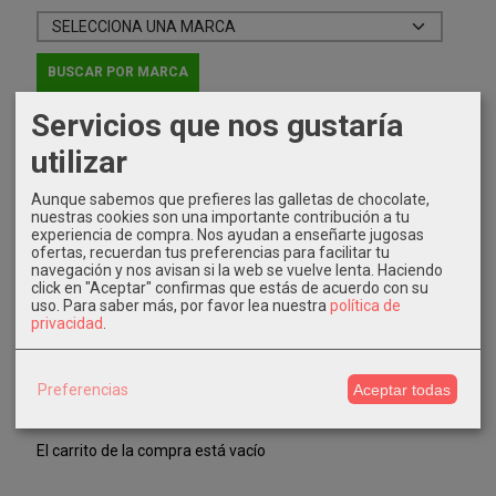
Servicios que nos gustaría
utilizar
IDIOMA
Aunque sabemos que prefieres las galletas de chocolate,
nuestras cookies son una importante contribución a tu
experiencia de compra. Nos ayudan a enseñarte jugosas
ofertas, recuerdan tus preferencias para facilitar tu
navegación y nos avisan si la web se vuelve lenta. Haciendo
click en "Aceptar" confirmas que estás de acuerdo con su
COSTES DE ENVÍO
uso.
Para saber más, por favor lea nuestra
política de
privacidad
.
GRATIS *
Consultar Destinos
Preferencias
Aceptar todas
TU CARRITO (0)
El carrito de la compra está vacío