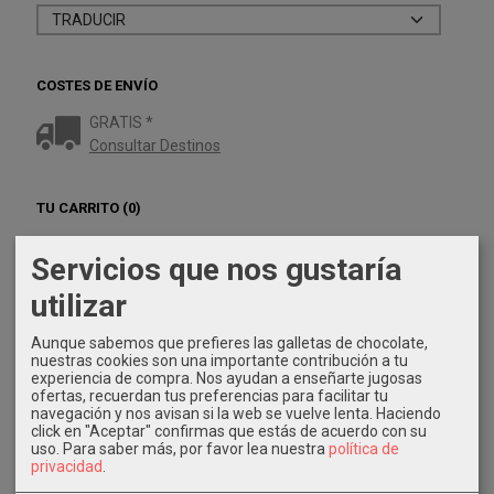
COSTES DE ENVÍO
GRATIS *
Consultar Destinos
TU CARRITO (0)
El carrito de la compra está vacío
Servicios que nos gustaría
utilizar
REDES SOCIALES
Aunque sabemos que prefieres las galletas de chocolate,
Twitter
nuestras cookies son una importante contribución a tu
experiencia de compra. Nos ayudan a enseñarte jugosas
ofertas, recuerdan tus preferencias para facilitar tu
Instagram
navegación y nos avisan si la web se vuelve lenta. Haciendo
click en "Aceptar" confirmas que estás de acuerdo con su
uso.
Para saber más, por favor lea nuestra
política de
Facebook
privacidad
.