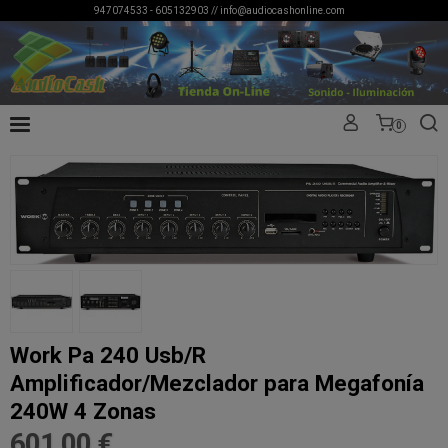
947074533 - 605132903 //
info@audiocashonline.com
0
Work Pa 240 Usb/R
Amplificador/Mezclador para Megafonía
240W 4 Zonas
601,00 €