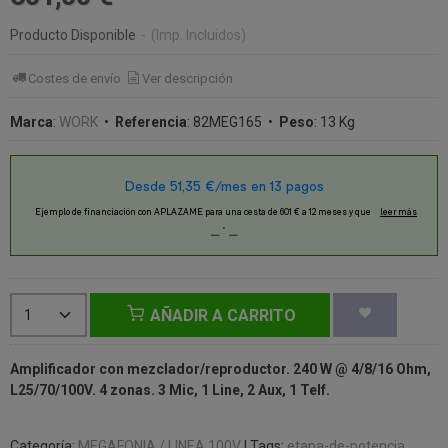
Producto Disponible
-
(Imp. Incluidos)
Costes de envío
Ver descripción
Marca
:
WORK
•
Referencia
:
82MEG165
•
Peso
:
13 Kg
AÑADIR A CARRITO
Amplificador con mezclador/reproductor. 240 W @ 4/8/16 Ohm,
L25/70/100V. 4 zonas. 3 Mic, 1 Line, 2 Aux, 1 Telf.
Categoría:
MEGAFONIA / LINEA 100V
|
Tags:
etapa-de-potencia