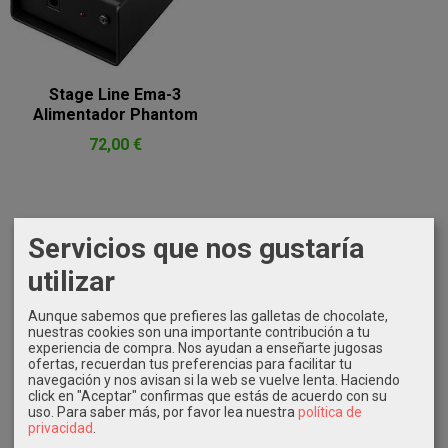
Stage Line Ema-3
Alimentador Phantom
72,00 €
Servicios que nos gustaría
MARCAS
utilizar
Aunque sabemos que prefieres las galletas de chocolate,
nuestras cookies son una importante contribución a tu
experiencia de compra. Nos ayudan a enseñarte jugosas
ofertas, recuerdan tus preferencias para facilitar tu
navegación y nos avisan si la web se vuelve lenta. Haciendo
click en "Aceptar" confirmas que estás de acuerdo con su
IDIOMA
uso.
Para saber más, por favor lea nuestra
política de
privacidad
.