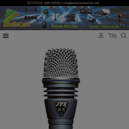
947074533 - 605132903 //
info@audiocashonline.com
0