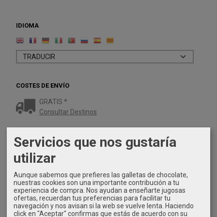
IDIOMA
COSTES DE ENVÍO
GRATIS *
Consultar Destinos
Servicios que nos gustaría
TU CARRITO (0)
utilizar
El carrito de la compra está vacío
Aunque sabemos que prefieres las galletas de chocolate,
nuestras cookies son una importante contribución a tu
REDES SOCIALES
experiencia de compra. Nos ayudan a enseñarte jugosas
ofertas, recuerdan tus preferencias para facilitar tu
Twitter
navegación y nos avisan si la web se vuelve lenta. Haciendo
click en "Aceptar" confirmas que estás de acuerdo con su