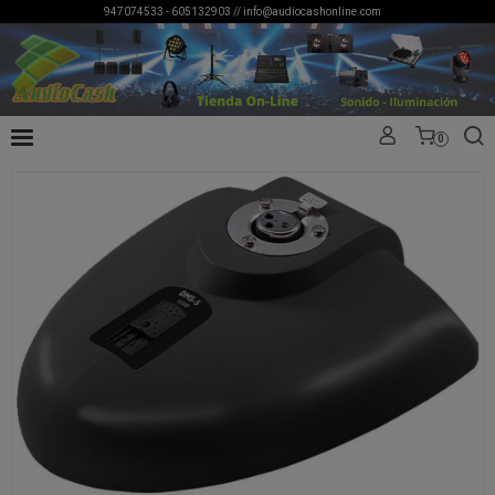
947074533 - 605132903 //
info@audiocashonline.com
0