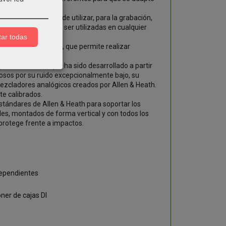
s, aunque fáciles de utilizar, para la grabación,
secuenciado pueden ser utilizadas en cualquier
ar todas
ltitáctil para iPad, que permite realizar
o Mike Griffin, que ha sido desarrollado a partir
mosos por su ruido excepcionalmente bajo, su
ezcladores analógicos creados por Allen & Heath.
e calibrados.
tándares de Allen & Heath para soportar los
ales, montados de forma vertical y con todos los
s protege frente a impactos.
dependientes
ner de cajas DI