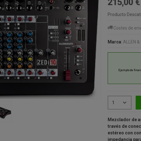
215,00 
Producto Desca
Costes de env
Marca
:
ALLEN &
Mezclador de au
través de conec
estéreo con con
impedancia para