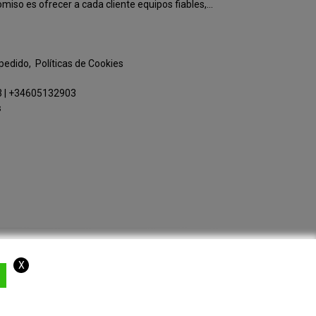
o es ofrecer a cada cliente equipos fiables,...
 pedido
Políticas de Cookies
3
|
+34605132903
s
X