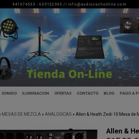
947074533 - 605132903 //
info@audiocashonline.com
SONIDO
ILUMINACION
OFERTAS
CONTACTO
BLOG
PAGO A 
»
MESAS DE MEZCLA
»
ANALOGICAS
»
Allen & Heath Zedi-10 Mesa de 
Allen & H