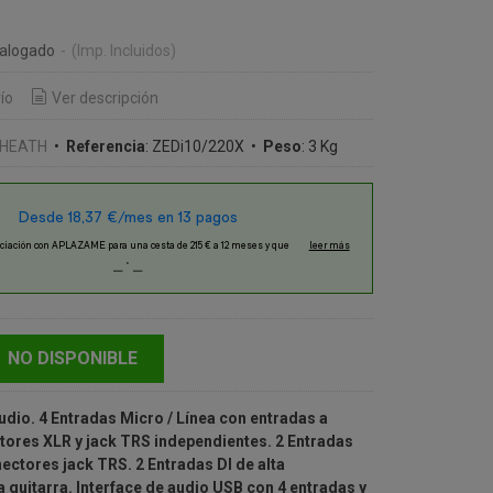
€
talogado
-
(Imp. Incluidos)
ío
Ver descripción
 HEATH
•
Referencia
:
ZEDi10/220X
•
Peso
:
3 Kg
NO DISPONIBLE
dio. 4 Entradas Micro / Línea con entradas a
tores XLR y jack TRS independientes. 2 Entradas
ectores jack TRS. 2 Entradas DI de alta
 guitarra. Interface de audio USB con 4 entradas y