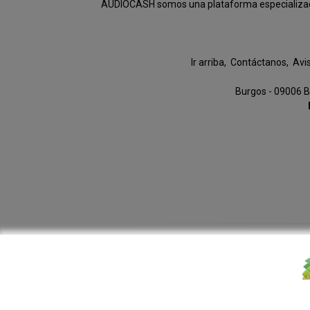
AUDIOCASH somos una plataforma especializada e
Ir arriba
Contáctanos
Avi
Burgos - 09006 B