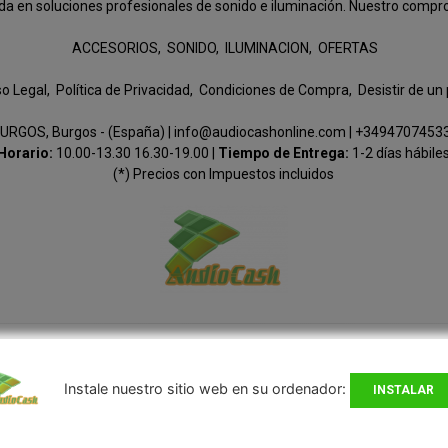
n soluciones profesionales de sonido e iluminación. Nuestro compromis
ACCESORIOS
SONIDO
ILUMINACION
OFERTAS
so Legal
Política de Privacidad
Condiciones de Compra
Desistir de un
URGOS, Burgos - (España) | info@audiocashonline.com |
+3494707453
Horario:
10.00-13.30 16.30-19.00 |
Tiempo de Entrega:
1-2 días hábile
(*) Precios con Impuestos incluidos
Métodos de pago aceptados
Instale nuestro sitio web en su ordenador:
INSTALAR