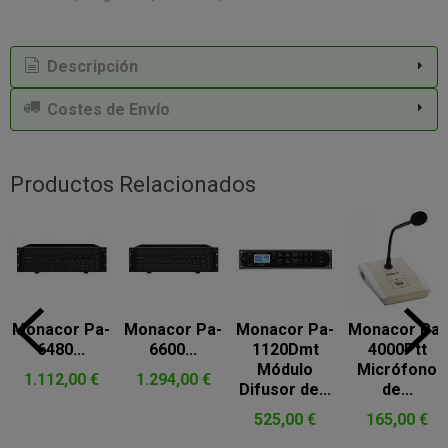
Descripción
Costes de Envío
Productos Relacionados
Monacor Pa-
Monacor Pa-
Monacor Pa-
Monacor Pa-
6480...
6600...
1120Dmt
4000Ptt
Módulo
Micrófono
1.112,00 €
1.294,00 €
Difusor de...
de...
525,00 €
165,00 €