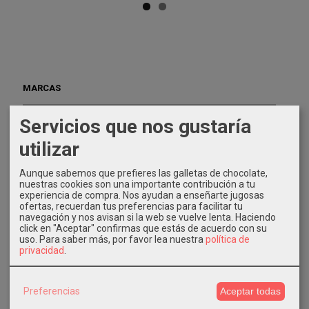
MARCAS
Servicios que nos gustaría
utilizar
Aunque sabemos que prefieres las galletas de chocolate,
nuestras cookies son una importante contribución a tu
IDIOMA
experiencia de compra. Nos ayudan a enseñarte jugosas
ofertas, recuerdan tus preferencias para facilitar tu
navegación y nos avisan si la web se vuelve lenta. Haciendo
click en "Aceptar" confirmas que estás de acuerdo con su
uso.
Para saber más, por favor lea nuestra
política de
privacidad
.
COSTES DE ENVÍO
Preferencias
Aceptar todas
GRATIS *