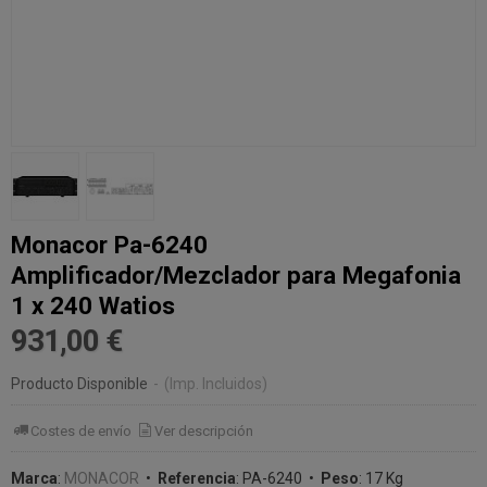
Monacor Pa-6240
Amplificador/Mezclador para Megafonia
1 x 240 Watios
931,00 €
Producto Disponible
-
(Imp. Incluidos)
Costes de envío
Ver descripción
Marca
:
MONACOR
•
Referencia
:
PA-6240
•
Peso
:
17 Kg