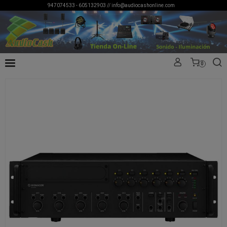
947074533 - 605132903 //
info@audiocashonline.com
0