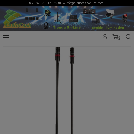
947074533 - 605132903 //
info@audiocashonline.com
0