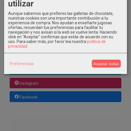
utilizar
GRATIS *
Aunque sabemos que prefieres las galletas de chocolate,
Consultar Destinos
nuestras cookies son una importante contribución a tu
experiencia de compra. Nos ayudan a enseñarte jugosas
ofertas, recuerdan tus preferencias para facilitar tu
TU CARRITO (0)
navegación y nos avisan si la web se vuelve lenta. Haciendo
click en "Aceptar" confirmas que estás de acuerdo con su
El carrito de la compra está vacío
uso.
Para saber más, por favor lea nuestra
política de
privacidad
.
REDES SOCIALES
Preferencias
Aceptar todas
Twitter
Instagram
Facebook