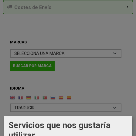
Costes de Envío
MARCAS
IDIOMA
Servicios que nos gustaría
COSTES DE ENVÍO
utilizar