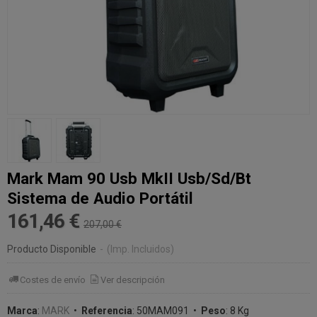
Mark Mam 90 Usb MkII Usb/Sd/Bt
Sistema de Audio Portátil
161,46 €
207,00 €
Producto Disponible
-
(Imp. Incluidos)
Costes de envío
Ver descripción
Marca
:
MARK
•
Referencia
:
50MAM091
•
Peso
:
8 Kg