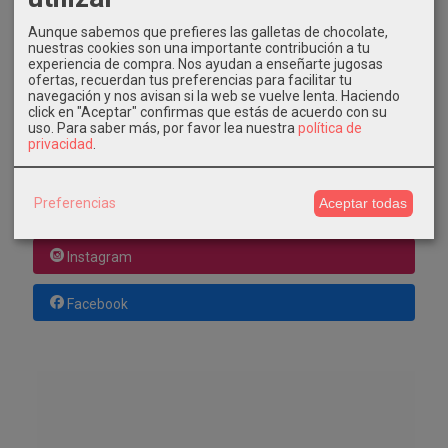
GRATIS *
Consultar Destinos
Aunque sabemos que prefieres las galletas de chocolate,
nuestras cookies son una importante contribución a tu
experiencia de compra. Nos ayudan a enseñarte jugosas
TU CARRITO (0)
ofertas, recuerdan tus preferencias para facilitar tu
navegación y nos avisan si la web se vuelve lenta. Haciendo
click en "Aceptar" confirmas que estás de acuerdo con su
El carrito de la compra está vacío
uso.
Para saber más, por favor lea nuestra
política de
privacidad
.
REDES SOCIALES
Preferencias
Aceptar todas
Twitter
Instagram
Facebook