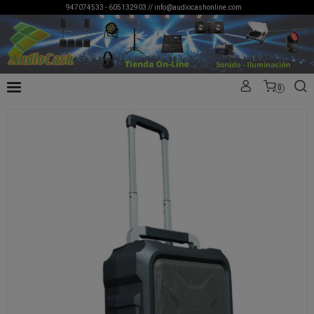
947074533 - 605132903 //
info@audiocashonline.com
0