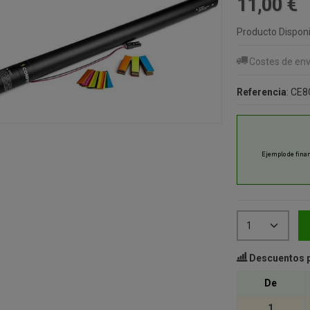
11,00 €
Producto Disponi
Costes de env
Referencia
:
CE8
Descuentos 
De
1