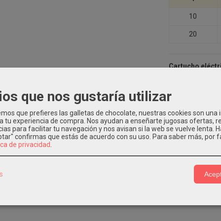
10
20
Cartucho eléctr
rectangular mul
ios que nos gustaría utilizar
os que prefieres las galletas de chocolate, nuestras cookies son una
INAS DE CONFETTI
|
Tags:
canon-confetti
|
Comentarios
 a tu experiencia de compra. Nos ayudan a enseñarte jugosas ofertas, 
ias para facilitar tu navegación y nos avisan si la web se vuelve lenta. 
eptar" confirmas que estás de acuerdo con su uso.
Para saber más, por f
ica de privacidad
.
CIÓN
COSTES DE ENVÍO
s
Acept
ctrico de 80 cm relleno de confeti de papel rectangular multicolor.