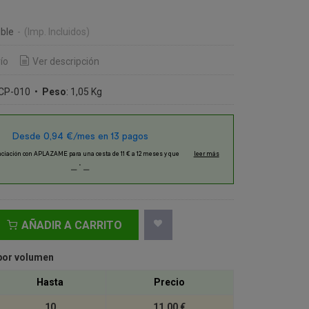
ble
-
(Imp. Incluidos)
ío
Ver descripción
CP-010
•
Peso
:
1,05 Kg
AÑADIR A CARRITO
por volumen
Hasta
Precio
10
11,00 €