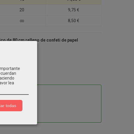
20
9,75 €
∞
8,50 €
ico de 80 cm relleno de confeti de papel
ticolor.
 importante
recuerdan
Haciendo
avor lea
ar todas