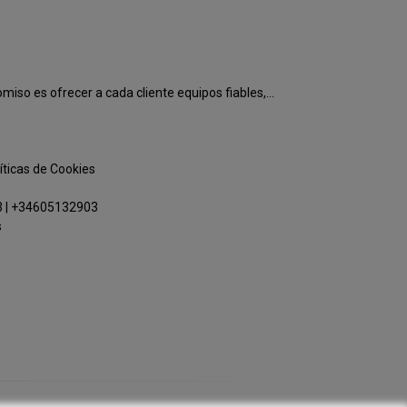
o es ofrecer a cada cliente equipos fiables,...
íticas de Cookies
3
|
+34605132903
s