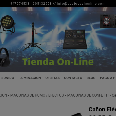
947074533 - 605132903 //
info@audiocashonline.com
SONIDO
ILUMINACION
OFERTAS
CONTACTO
BLOG
PAGO A 
CION
»
MAQUINAS DE HUMO / EFECTOS
»
MAQUINAS DE CONFETTI
»
Ca
Cañon Eléc