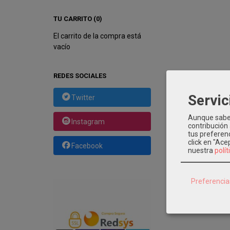
TU CARRITO (0)
El carrito de la compra está
vacío
REDES SOCIALES
Servic
Twitter
Aunque sabem
Categoría:
MAQU
Instagram
contribución
tus preferenc
click en "Ac
Facebook
nuestra
polít
DESCRIP
Preferencia
Cartucho elé