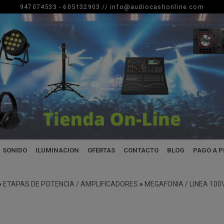
947074533 - 605132903 //
info@audiocashonline.com
SONIDO
ILUMINACION
OFERTAS
CONTACTO
BLOG
PAGO A 
»
ETAPAS DE POTENCIA / AMPLIFICADORES
»
MEGAFONIA / LINEA 100