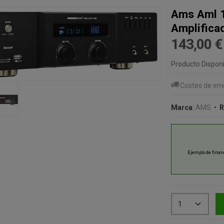
Ams Aml 
Amplifica
143,00 
Producto Disponi
Costes de env
Marca
:
AMS
•
R