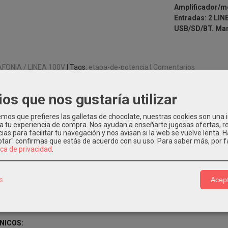
Amplificador/me
Entradas: 2 LINE
USB/SD/BT. Man
FONIA / LINEA 100V
|
Tags:
etapa-de-potencia
|
Comentarios
ios que nos gustaría utilizar
CIÓN
COSTES DE ENVÍO
os que prefieres las galletas de chocolate, nuestras cookies son una
 a tu experiencia de compra. Nos ayudan a enseñarte jugosas ofertas, 
ias para facilitar tu navegación y nos avisan si la web se vuelve lenta. 
/mezclador con BlueTooth, para instalación.
eptar" confirmas que estás de acuerdo con su uso.
Para saber más, por f
ica de privacidad
.
 de salida: 2x 60W @4 ohm
 2 LINE + 2 MIC
idad Bluetooth.
s
Acept
 USB/SD/BT
es de tono y balance
emoto.
NICOS: