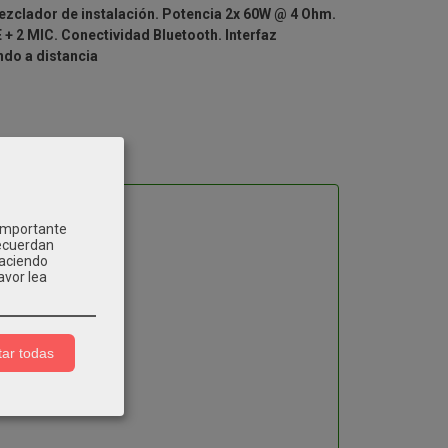
zclador de instalación. Potencia 2x 60W @ 4 Ohm.
 + 2 MIC. Conectividad Bluetooth. Interfaz
do a distancia
 importante
recuerdan
Haciendo
avor lea
ar todas