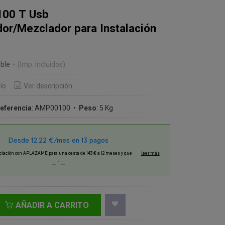
100 T Usb
dor/Mezclador para Instalación
€
ble
-
(Imp. Incluidos)
ío
Ver descripción
eferencia
:
AMP00100
•
Peso
:
5 Kg
AÑADIR A CARRITO