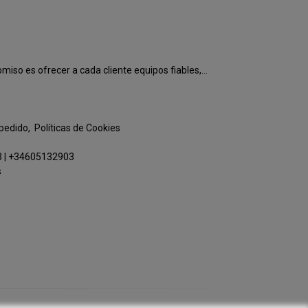
o es ofrecer a cada cliente equipos fiables,...
 pedido
Políticas de Cookies
3
|
+34605132903
s