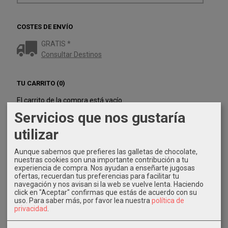
COSTES DE ENVÍO
GRATIS *
Consultar Destinos
TU CARRITO (0)
El carrito de la compra está vacío
Servicios que nos gustaría
REDES SOCIALES
utilizar
Twitter
Aunque sabemos que prefieres las galletas de chocolate,
nuestras cookies son una importante contribución a tu
experiencia de compra. Nos ayudan a enseñarte jugosas
Instagram
ofertas, recuerdan tus preferencias para facilitar tu
navegación y nos avisan si la web se vuelve lenta. Haciendo
click en "Aceptar" confirmas que estás de acuerdo con su
Facebook
uso.
Para saber más, por favor lea nuestra
política de
privacidad
.