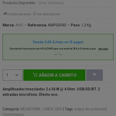
Producto Disponible
-
(Imp. Incluidos)
Costes de envío
Ver descripción
Marca
:
AMS
•
Referencia
:
AMP00040
•
Peso
:
1,3 Kg
AÑADIR A CARRITO
Amplificador/mezclador 2 x 36 W @ 4 Ohm. USB/SD/BT. 2
entradas micrófono. Efecto eco.
Categoría:
MEGAFONIA / LINEA 100V
|
Tags:
etapa-de-potencia
|
Comentarios