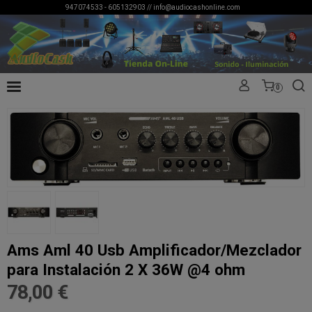
947074533 - 605132903 //
info@audiocashonline.com
0
Ams Aml 40 Usb Amplificador/Mezclador
para Instalación 2 X 36W @4 ohm
78,00 €