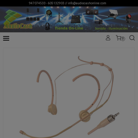
947074533 - 605132903 //
info@audiocashonline.com
0