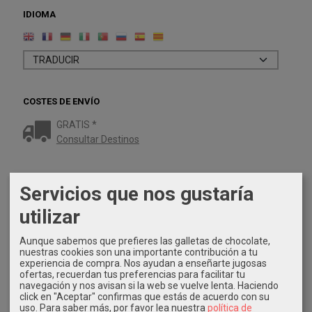
IDIOMA
COSTES DE ENVÍO
GRATIS *
Consultar Destinos
TU CARRITO (0)
Servicios que nos gustaría
El carrito de la compra está vacío
utilizar
Aunque sabemos que prefieres las galletas de chocolate,
REDES SOCIALES
nuestras cookies son una importante contribución a tu
experiencia de compra. Nos ayudan a enseñarte jugosas
Twitter
ofertas, recuerdan tus preferencias para facilitar tu
navegación y nos avisan si la web se vuelve lenta. Haciendo
click en "Aceptar" confirmas que estás de acuerdo con su
Instagram
uso.
Para saber más, por favor lea nuestra
política de