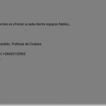
o es ofrecer a cada cliente equipos fiables,...
 pedido
Políticas de Cookies
3
|
+34605132903
s