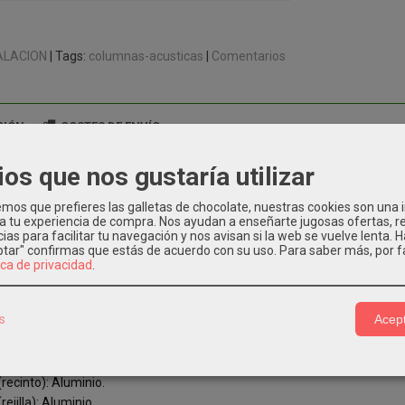
ALACION
|
Tags:
columnas-acusticas
|
Comentarios
CIÓN
COSTES DE ENVÍO
ios que nos gustaría utilizar
sonorizacion.
s: 14 x 2" woofer + 1" TWT.
os que prefieres las galletas de chocolate, nuestras cookies son una
 a tu experiencia de compra. Nos ayudan a enseñarte jugosas ofertas, 
 (Línea100 V): 30 W (333 ohm) / 15 W (666 ohm) / 7,5 W (1k3 ohm).
ias para facilitar tu navegación y nos avisan si la web se vuelve lenta. 
 (Línea 70 V): 15 W (326 ohm) / 7,5 W (653 ohm) / 3,75 W (1k3 ohm).
eptar" confirmas que estás de acuerdo con su uso.
Para saber más, por f
a en frecuencia: 180 Hz - 18 kHz.
ica de privacidad
.
idad (1W/1m): 91 dB.
: 105 dB.
s
Acept
n (H/V): 165°/75°.
 IP 66.
e color RAL: 9010.
(recinto): Aluminio.
rejilla): Aluminio.