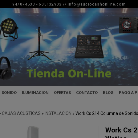
947074533 - 605132903 //
info@audiocashonline.com
SONIDO
ILUMINACION
OFERTAS
CONTACTO
BLOG
PAGO A 
»
CAJAS ACUSTICAS
»
INSTALACION
»
Work Cs 214 Columna de Sonido 
Work Cs 2