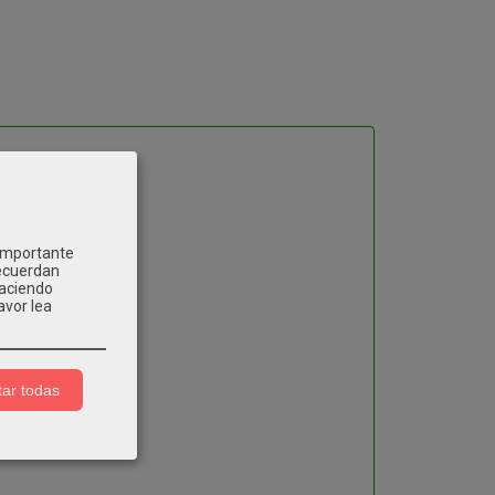
 importante
recuerdan
Haciendo
avor lea
ar todas