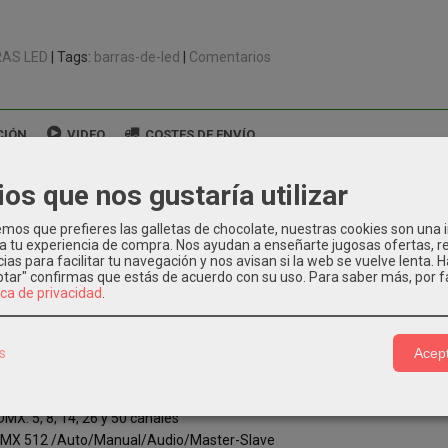
AS LED
|
Tags:
barras-de-led
|
Comentarios
CIÓN
VIDEO
COSTES DE ENVÍO
ios que nos gustaría utilizar
 iluminación que incluye 24x LEDs RGB, 3W cada uno (3 en 1).
e interfaz para funciones de ajuste.
os que prefieres las galletas de chocolate, nuestras cookies son una
ecargable de ión de litio integrada.
 a tu experiencia de compra. Nos ayudan a enseñarte jugosas ofertas, 
ias para facilitar tu navegación y nos avisan si la web se vuelve lenta. 
strobo.
eptar" confirmas que estás de acuerdo con su uso.
Para saber más, por f
de fijación.
ica de privacidad
.
NICOS:
ción: AC100-240 V 50/60 Hz + batería recargable
s
Acept
umínica: 24x LEDs RGB (3 en 1) de 3W cada uno.
-100 ajuste lineal
MX: 5, 8, 14, 26 y 50 canales
DMX 512 /Auto/Manual/Audio/Master-Slave