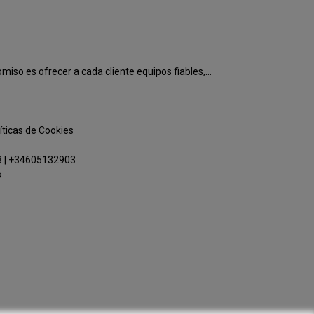
o es ofrecer a cada cliente equipos fiables,...
íticas de Cookies
3
|
+34605132903
s