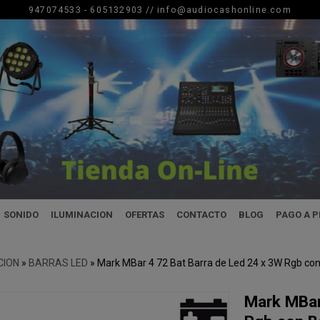
947074533 - 605132903 //
info@audiocashonline.com
SONIDO
ILUMINACION
OFERTAS
CONTACTO
BLOG
PAGO A 
CION
»
BARRAS LED
»
Mark MBar 4 72 Bat Barra de Led 24 x 3W Rgb con
Mark MBar