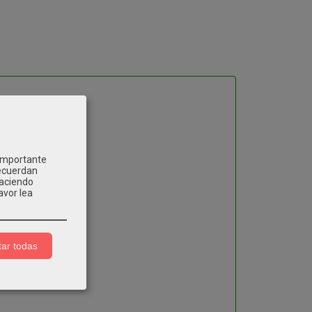
 importante
recuerdan
Haciendo
avor lea
ar todas