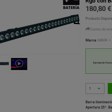
Rgb con B
180,80 
Producto Disponi
Costes de env
Marca
:
MARK
•
Barra iluminaci
Apertura 25º. Ba