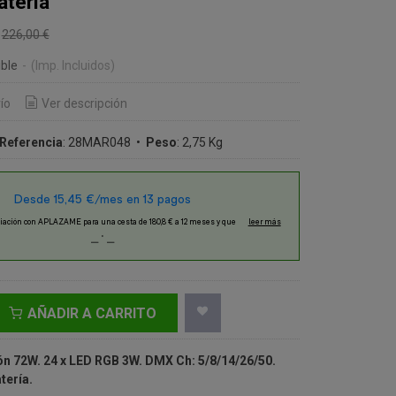
atería
€
226,00 €
ble
-
(Imp. Incluidos)
ío
Ver descripción
Referencia
:
28MAR048
•
Peso
:
2,75 Kg
AÑADIR A CARRITO
ón 72W. 24 x LED RGB 3W. DMX Ch: 5/8/14/26/50.
tería.